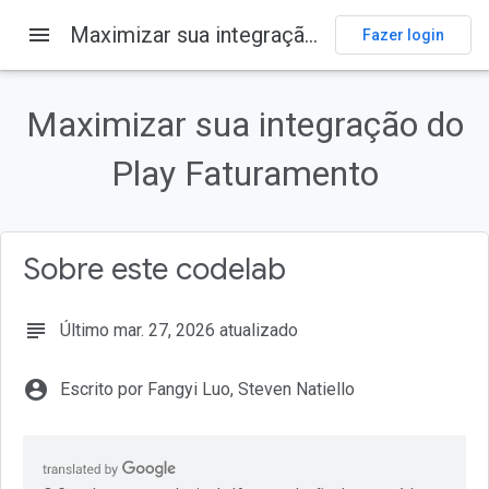
menu
Maximizar sua integração do Play Faturamento
Fazer login
Nesta página
1. Visão geral
Maximizar sua integração do
Pré-requisitos
O que você vai aprender
Play Faturamento
O que é necessário
2. Estratégias de monetização para assinaturas e compras únicas
Sobre este codelab
subject
Último mar. 27, 2026 atualizado
account_circle
Escrito por Fangyi Luo, Steven Natiello