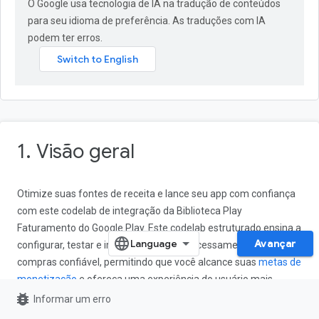
O Google usa tecnologia de IA na tradução de conteúdos
para seu idioma de preferência. As traduções com IA
podem ter erros.
1. Visão geral
Otimize suas fontes de receita e lance seu app com confiança
com este codelab de integração da Biblioteca Play
Faturamento do Google Play. Este codelab estruturado ensina a
Avançar
configurar, testar e implementar um processamento de
compras confiável, permitindo que você alcance suas
metas de
monetização
e ofereça uma experiência do usuário mais
bug_report
integrada.
Informar um erro