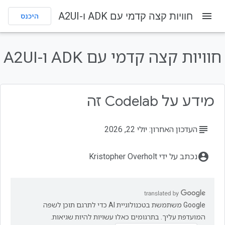
menu
חוויות קצה קדמי עם ADK ו-A2UI
היכנס
בדף הזה
מה תפַתחו
חוויות קצה קדמי עם ADK ו-A2UI
מה תלמדו
הדרישות
הפעלת Cloud Shell Editor
מידע על Codelab זה
הגדרה של משתני סביבה
subject
העדכון האחרון: יולי 22, 2026
account_circle
נכתב על ידי Kristopher Overholt
‫Google משתמשת בטכנולוגיית AI כדי לתרגם תוכן לשפה
המועדפת עליך. בתרגומים כאלו עשויות להיות שגיאות.