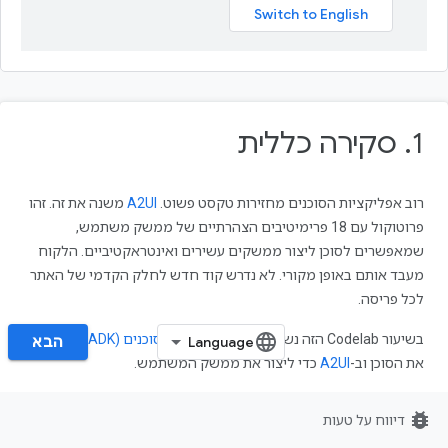
1
.
‏ סקירה כללית
רוב אפליקציות הסוכנים מחזירות טקסט פשוט.
A2UI
משנה את זה. זהו
פרוטוקול עם 18 פרימיטיבים הצהרתיים של ממשק משתמש,
שמאפשרים לסוכן ליצור ממשקים עשירים ואינטראקטיביים. הלקוח
מעבד אותם באופן מקורי. לא נדרש קוד חדש לחלק הקדמי של האתר
לכל פריסה.
בשיעור Codelab הזה נשתמש ב
ערכה לפיתוח סוכנים (ADK)
כדי ליצור
הבא‏
את הסוכן וב-
A2UI
כדי ליצור את ממשק המשתמש.
מה תפַתחו
bug_report
דיווח על טעות