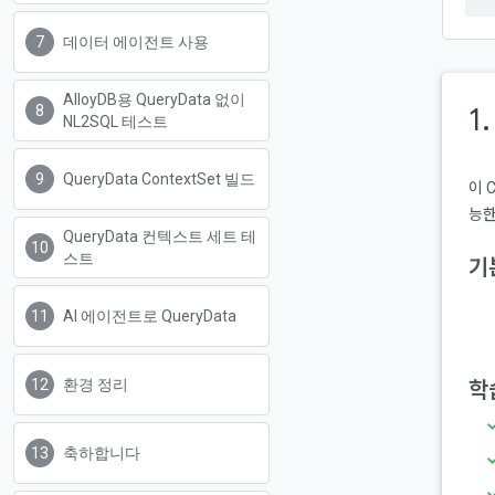
데이터 에이전트 사용
AlloyDB용 QueryData 없이
1
NL2SQL 테스트
QueryData ContextSet 빌드
이 
능한
QueryData 컨텍스트 세트 테
스트
기
AI 에이전트로 QueryData
환경 정리
학
축하합니다