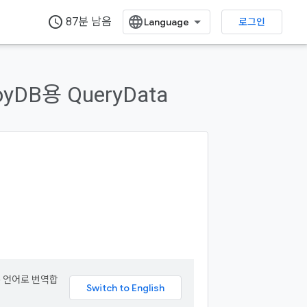
access_time
87분 남음
로그인
yDB용 QueryData
본 언어로 번역합