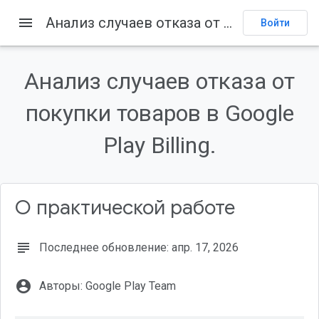
menu
Анализ случаев отказа от покупки товаров в Google Play Billing.
Войти
Содержание
1. Введение
Анализ случаев отказа от
Аудитория
Что вы узнаете...
покупки товаров в Google
Что вам понадобится...
Play Billing.
2. Создайте демонстрационное приложение.
О практической работе
subject
Последнее обновление: апр. 17, 2026
account_circle
Авторы: Google Play Team