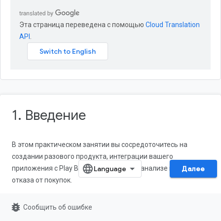
Эта страница переведена с помощью
Cloud Translation
API
.
1. Введение
В этом практическом занятии вы сосредоточитесь на
создании разового продукта, интеграции вашего
приложения с Play Billing Library (PBL) и анализе причин
Далее
отказа от покупок.
Примечание
: Для успешного выполнения этого
bug_report
Сообщить об ошибке
практического задания вам необходим доступ к функции «