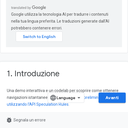
Google utilizza la tecnologia AI per tradurre i contenuti
nella tua lingua preferita. Le traduzioni generate dall'AI
potrebbero contenere errori.
1. Introduzione
Una demo interattiva e un codelab per scoprire come ottenere
navigazioni istantanee tramite il
rendering preliminare
Avanti
utilizzando l'API Speculation Rules
.
Il completamento del codelab richiede circa 30 minuti e puoi
bug_report
Segnala un errore
monitorare il tempo rimanente nella parte superiore dello