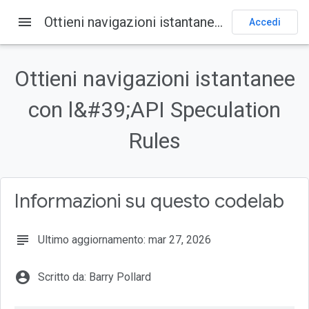
menu
Ottieni navigazioni istantanee con l&#39;API Speculation Rules
Codelabs
Accedi
Su questa pagina
1. Introduzione
Ottieni navigazioni istantanee
Prerequisiti
con l&#39;API Speculation
Cosa imparerai
Cosa serve
Rules
2. Configura l'ambiente
Informazioni su questo codelab
subject
Ultimo aggiornamento: mar 27, 2026
account_circle
Scritto da: Barry Pollard