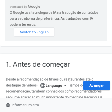
O Google usa tecnologia de IA na tradução de conteúdos
para seu idioma de preferência. As traduções com IA
podem ter erros.
1. Antes de começar
Desde a recomendação de filmes ou restaurantes até o
destaque de vídeos divertidos, os mecanismos de
Avançar
recomendação, também conhecidos como recomendadores,
são uma aplicação muito importante do machine learning. Os
recomendadores ajudam você a mostrar conteúdo atraente de
bug_report
Informar um erro
um grande pool de candidatos aos seus usuários. Por exemplo,