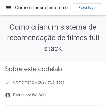
menu
Como criar um sistema de recomendação de filmes full stack
Codelabs
Fazer login
Nesta página
1. Antes de começar
Como criar um sistema de
Pré-requisitos
recomendação de filmes full
O que você vai aprender
O que é necessário
stack
2. Configurar o ambiente de desenvolvimento do Flutter
Sobre este codelab
subject
Último mar. 27, 2026 atualizado
account_circle
Escrito por Wei Wei