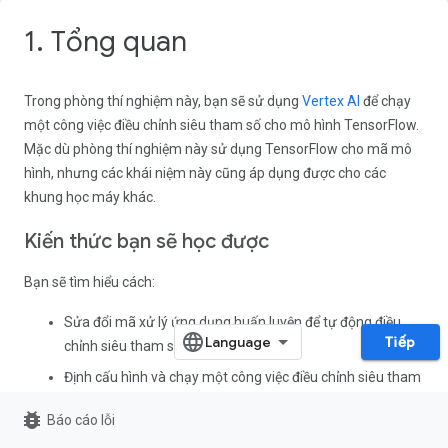
1. Tổng quan
Trong phòng thí nghiệm này, bạn sẽ sử dụng
Vertex AI
để chạy
một công việc điều chỉnh siêu tham số cho mô hình TensorFlow.
Mặc dù phòng thí nghiệm này sử dụng TensorFlow cho mã mô
hình, nhưng các khái niệm này cũng áp dụng được cho các
khung học máy khác.
Kiến thức bạn sẽ học được
Bạn sẽ tìm hiểu cách:
Sửa đổi mã xử lý ứng dụng huấn luyện để tự động điều
Tiếp
chỉnh siêu tham số
Định cấu hình và chạy một công việc điều chỉnh siêu tham
số từ giao diện người dùng Vertex AI
bug_report
Báo cáo lỗi
Định cấu hình và chạy một công việc điều chỉnh siêu tham