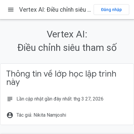
menu
Vertex AI: Điều chỉnh siêu tham số
Đăng nhập
Trên trang này
1. Tổng quan
Vertex AI:
Kiến thức bạn sẽ học được
2. Giới thiệu về Vertex AI
Điều chỉnh siêu tham số
3. Thiết lập môi trường
Bước 1: Bật Compute Engine API
Thông tin về lớp học lập trình
này
subject
Lần cập nhật gần đây nhất: thg 3 27, 2026
account_circle
Tác giả: Nikita Namjoshi