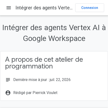
menu
Intégrer des agents Vertex AI à Google Workspace
Connexion
Sur cette page
1. Avant de commencer
Intégrer des agents Vertex AI à
Qu'est-ce que Vertex AI ?
Qu'est-ce que Google Workspace ?
Google Workspace
Quels types d'intégrations personnalisées ?
Prérequis
À propos de cet atelier de
programmation
subject
Dernière mise à jour : juil. 22, 2026
account_circle
Rédigé par Pierrick Voulet