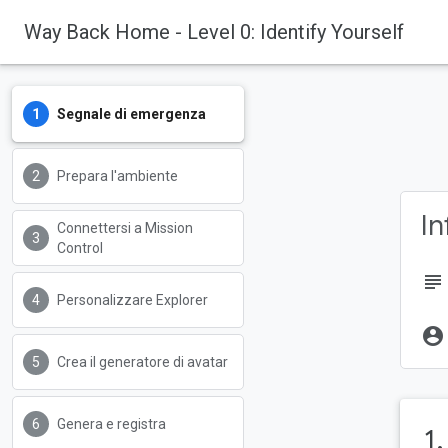
Way Back Home - Level 0: Identify Yourself
Segnale di emergenza
Prepara l'ambiente
In
Connettersi a Mission
Control
subject
Personalizzare Explorer
account_circle
Crea il generatore di avatar
Genera e registra
1