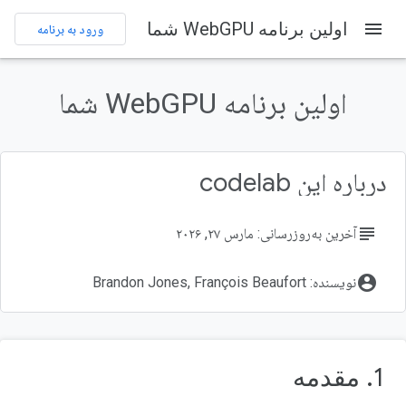
menu
اولین برنامه WebGPU شما
Codelabs
ورود به برنامه
در این صفحه
۱. مقدمه
اولین برنامه WebGPU شما
وب جی‌پی‌یو چیست؟
آنچه خواهید ساخت
آنچه یاد خواهید گرفت
درباره این codelab
آنچه نیاز دارید
subject
آخرین به‌روزرسانی: مارس ۲۷, ۲۰۲۶
account_circle
نویسنده: Brandon Jones, François Beaufort
1. مقدمه