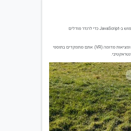
ב-Codelab הזה תלמדו איך ליצור אפליקציית אינטרנט של מציאות רבודה. נעשה שימוש ב-JavaScript כדי לרנדר מודלים
שמשלב פונקציות של מציאות רבודה (AR) ומציאות מדומה (VR). אתם מתמקדים בתוספי