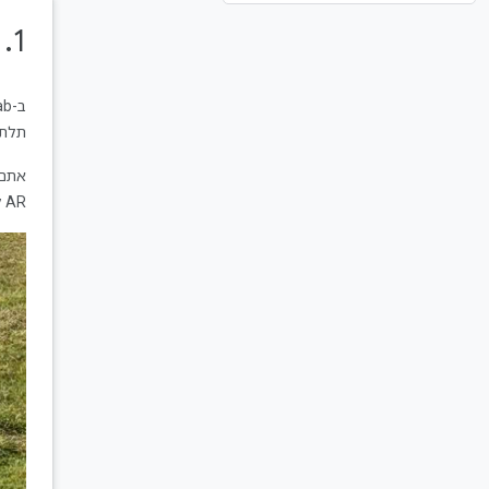
1.‏ לפני שמתחילים
תלת-
אתם
AR ל-WebXR Device API כדי ליצור אפליקציית AR פשוטה שפועלת באינטרנט האינטראקטיבי.