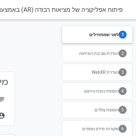
פיתוח אפליקציה של מציאות רבודה (AR) באמצעות WebXR Device API
לפני שמתחילים
הגדרת סביבת הפיתוח
הגדרת WebXR
מידע 
הוספת כוונת טירגוט
bject
הוספת צללים
unt_circle
מקורות מידע נוספים