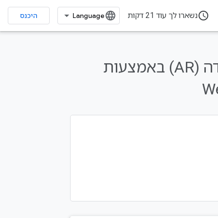
access_time
נשארו לך עוד 21 דקות
היכנס
פיתוח אפליקציה של מציאות רבודה (AR) באמצעות
We