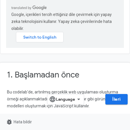
Google, içerikleri tercih ettiğiniz dile çevirmek için yapay
zeka teknolojisini kullanır. Yapay zeka çevirilerinde hata
olabilir.
1. Başlamadan önce
Bu codelab'de, artırılmış gerçeklik web uygulaması oluşturma
örneği açıklanmaktadır. Gerçek dünyada var gibi görünen 3D
İleri
modelleri oluşturmak için JavaScript kullanılır.
AR ve sanal gerçeklik (VR) işlevlerini birleştiren
WebXR Device
bug_report
Hata bildir
API
'yi kullanıyorsunuz. Etkileşimli web'de çalışan basit bir AR