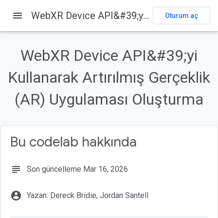
menu
WebXR Device API&#39;yi Kullanarak Artırılmış Gerçeklik (AR) Uygulaması Oluşturma
Oturum aç
Bu sayfada
1. Başlamadan önce
WebXR Device API&#39;yi
Artırılmış gerçeklik nedir?
Kullanarak Artırılmış Gerçeklik
Ne oluşturacaksınız?
Neler öğreneceksiniz?
(AR) Uygulaması Oluşturma
İhtiyacınız olanlar
Bu codelab hakkında
subject
Son güncelleme Mar 16, 2026
account_circle
Yazan: Dereck Bridie, Jordan Santell