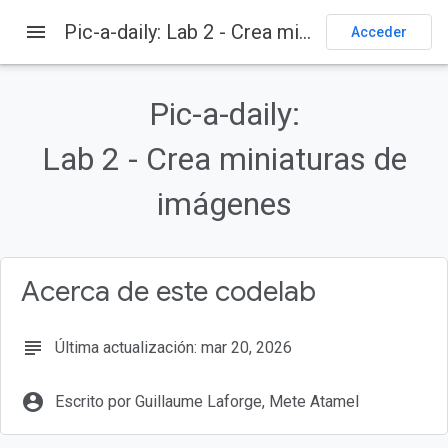
menu
Pic-a-daily: Lab 2 - Crea miniaturas de imágenes
Acceder
En esta página
1. Descripción general
Pic-a-daily:
Qué aprenderás
2. Configuración y requisitos
Lab 2 - Crea miniaturas de
Configuración del entorno de autoaprendizaje
imágenes
Inicia Cloud Shell
Acerca de este codelab
subject
Última actualización: mar 20, 2026
account_circle
Escrito por Guillaume Laforge, Mete Atamel