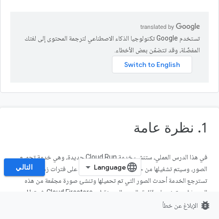
تستخدم Google تكنولوجيا الذكاء الاصطناعي لترجمة المحتوى إلى لغتك
المفضّلة، وقد تتضمّن بعض الأخطاء.
1. نظرة عامة
في هذا الدرس العملي، ستنشئ خدمة Cloud Run جديدة، وهي خدمة تجميع
التالي
الصور، وسيتم تشغيلها من خلال Cloud Scheduler على فترات زمنية منتظمة.
تسترجع الخدمة أحدث الصور التي تم تحميلها وتنشئ صورة مجمّعة من هذه
الصور: فهي تعثر على قائمة بالصور الحديثة في Cloud Firestore، ثم تنزّل
bug_report
ملفات الصور الفعلية من Cloud Storage.
الإبلاغ عن خطأ