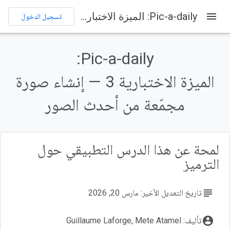
menu
‫Pic-a-daily: الميزة الاختبارية 3 — إنشاء صورة مجمّعة من أحدث الصور
تسجيل الدخول
على هذه الصفحة
1. نظرة عامة
‫Pic-a-daily:
أهداف الدورة التعليمية
2. الإعداد والمتطلبات
الميزة الاختبارية 3 — إنشاء صورة
إعداد البيئة بالسرعة التي تناسبك
مجمّعة من أحدث الصور
بدء Cloud Shell
لمحة عن هذا الدرس التطبيقي حول
الترميز
subject
تاريخ التعديل الأخير: مارس 20, 2026
account_circle
تأليف: Guillaume Laforge, Mete Atamel