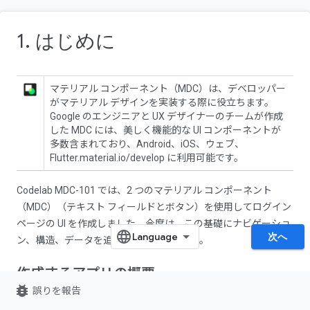
1. はじめに
マテリアル コンポーネント（MDC）は、デベロッパー
がマテリアル デザインを実装する際に役立ちます。
Google のエンジニアと UX デザイナーのチームが作成
した MDC には、美しく機能的な UI コンポーネントが
多数含まれており、Android、iOS、ウェブ、
Flutter.material.io/develop に利用可能です。
Codelab MDC-101 では、2 つのマテリアル コンポーネント
（MDC）（テキスト フィールドとボタン）を使用してログイン
ページの UI を作成しました。今度は、この基礎にナビゲーショ
次へ
ン、構造、データを追加していきましょう。
作成するアプリの概要
bug_report
誤りを報告
この Codelab では、衣類と生活雑貨を販売する e コマースアプ