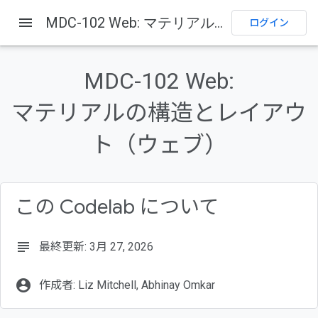
menu
MDC-102 Web: マテリアルの構造とレイアウト（ウェブ）
ログイン
このページの内容
1. はじめに
MDC-102 Web:
作成するアプリの概要
マテリアルの構造とレイアウ
この Codelab の MDC Web コンポーネント
必要なもの
ト（ウェブ）
2. 開発環境を設定する
この Codelab について
subject
最終更新: 3月 27, 2026
account_circle
作成者: Liz Mitchell, Abhinay Omkar