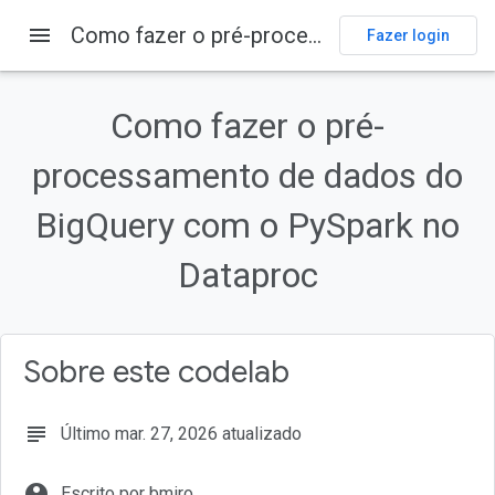
menu
Como fazer o pré-processamento de dados do BigQuery com o PySpark no Dataproc
Fazer login
Nesta página
1. Visão geral
Como fazer o pré-
2. Introdução ao Apache Spark (opcional)
processamento de dados do
3. Caso de uso
4. Como acessar o BigQuery pela API BigQuery Storage
BigQuery com o PySpark no
5. Como criar um projeto
Dataproc
Sobre este codelab
subject
Último mar. 27, 2026 atualizado
account_circle
Escrito por bmiro