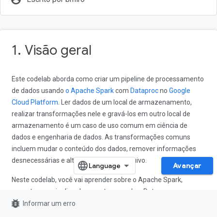
1. Visão geral
Este codelab aborda como criar um pipeline de processamento
de dados usando
o Apache Spark
com
Dataproc
no
Google
Cloud Platform
. Ler dados de um local de armazenamento,
realizar transformações nele e gravá-los em outro local de
armazenamento é um caso de uso comum em ciência de
dados e engenharia de dados. As transformações comuns
incluem mudar o conteúdo dos dados, remover informações
desnecessárias e alterar os tipos de arquivo.
Avançar
Neste codelab, você vai aprender sobre o Apache Spark,
executar um pipeline de amostra usando o Dataproc com o
bug_report
PySpark (API Python do Apache Spark),
BigQuery
,
Google Cloud
Informar um erro
Storage
e dados do Reddit.