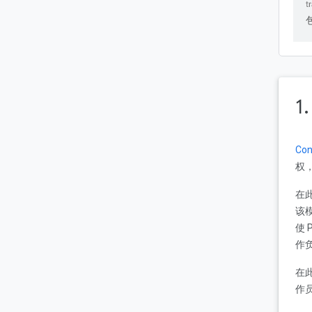
1
Con
权
在此
该模
使 
作负
在
作员