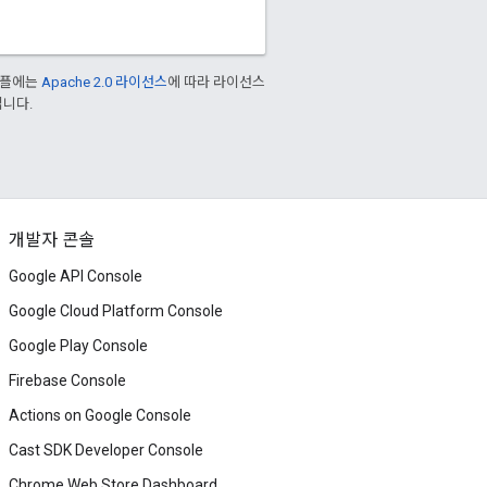
샘플에는
Apache 2.0 라이선스
에 따라 라이선스
입니다.
개발자 콘솔
Google API Console
Google Cloud Platform Console
Google Play Console
Firebase Console
Actions on Google Console
Cast SDK Developer Console
Chrome Web Store Dashboard