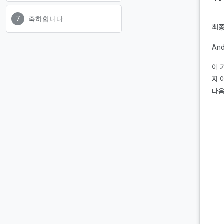
축하합니다
최종
An
이 
지
다음