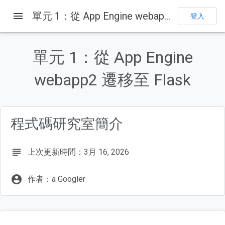
menu
單元 1：從 App Engine webapp2 遷移至 Flask
登入
這個頁面中的內容
1. 設定專案
單元 1：從 App Engine
2. 下載基準範例應用程式
3. (重新) 熟悉 gcloud 指令
webapp2 遷移至 Flask
1. 建立「requirements.txt」
2. 建立「appengine_config.py」
程式碼研究室簡介
subject
上次更新時間：3月 16, 2026
account_circle
作者：a Googler