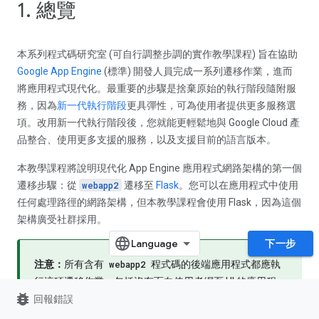
1. 總覽
本系列程式碼研究室 (可自行調整步調的實作教學課程) 旨在協助
Google App Engine
(標準) 開發人員完成一系列遷移作業，進而
將應用程式現代化。最重要的步驟是捨棄原始的執行階段隨附服
務，因為
新一代執行階段
更具彈性，可為使用者提供更多服務選
項。改用新一代執行階段後，您就能更輕鬆地與 Google Cloud 產
品整合、使用更多支援的服務，以及支援目前的語言版本。
本教學課程將說明現代化 App Engine 應用程式網路架構的第一個
遷移步驟：從
webapp2
遷移至
Flask
。您可以在應用程式中使用
任何處理路徑的網路架構，但本教學課程會使用 Flask，因為這個
架構廣受社群採用。
下一步
注意：
所有含有
webapp2
程式碼的後端應用程式都應執
行這項遷移作業，包括沒有面向使用者網頁 UI 的應用程
bug_report
式。
回報錯誤