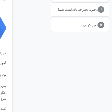
ذخیره دفترچه یادداشت شما
تمیز کردن
جریان
آخرین
جری
سروی