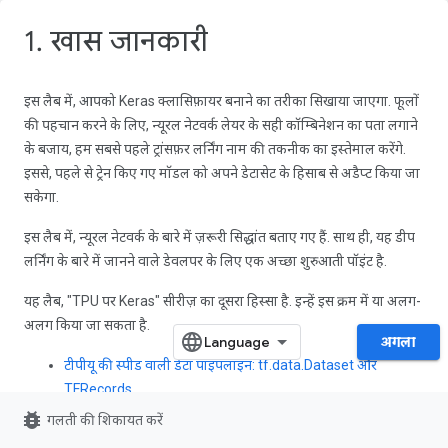
1. खास जानकारी
इस लैब में, आपको Keras क्लासिफ़ायर बनाने का तरीका सिखाया जाएगा. फूलों
की पहचान करने के लिए, न्यूरल नेटवर्क लेयर के सही कॉम्बिनेशन का पता लगाने
के बजाय, हम सबसे पहले ट्रांसफ़र लर्निंग नाम की तकनीक का इस्तेमाल करेंगे.
इससे, पहले से ट्रेन किए गए मॉडल को अपने डेटासेट के हिसाब से अडैप्ट किया जा
सकेगा.
इस लैब में, न्यूरल नेटवर्क के बारे में ज़रूरी सिद्धांत बताए गए हैं. साथ ही, यह डीप
लर्निंग के बारे में जानने वाले डेवलपर के लिए एक अच्छा शुरुआती पॉइंट है.
यह लैब, "TPU पर Keras" सीरीज़ का दूसरा हिस्सा है. इन्हें इस क्रम में या अलग-
अलग किया जा सकता है.
अगला
टीपीयू की स्पीड वाली डेटा पाइपलाइन: tf.data.Dataset और
TFRecords
bug_report
गलती की शिकायत करें
[इस लैब में]
ट्रांसफ़र लर्निंग की मदद से, अपना पहला Keras मॉडल
बनाएं