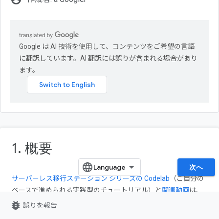
Google は AI 技術を使用して、コンテンツをご希望の言語
に翻訳しています。AI 翻訳には誤りが含まれる場合があり
ます。
1. 概要
次へ
サーバーレス移行ステーション シリーズの Codelab
（ご自分の
ペースで進められる実践型のチュートリアル）と
関連動画
は、
主にレガシー サービスからの移行を 1 つ以上行うことで、
bug_report
誤りを報告
Google Cloud サーバーレス
のデベロッパーがアプリケーション