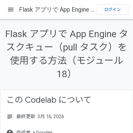
menu
Flask アプリで App Engine タスクキュー（pull タスク）を使用する方法（モジュール 18）
ログイン
このページの内容
1. プロジェクトのセットアップ
Flask アプリで App Engine タ
2. ベースライン サンプルアプリを入手する
スクキュー（pull タスク）を
3. ベースライン アプリを（再）デプロイする
インポートと定数
使用する方法（モジュール
pull タスクを追加する（タスクのデータを収集し、pull キューにタス
クを作成する）
18）
この Codelab について
subject
最終更新: 3月 16, 2026
account_circle
作成者: a Googler