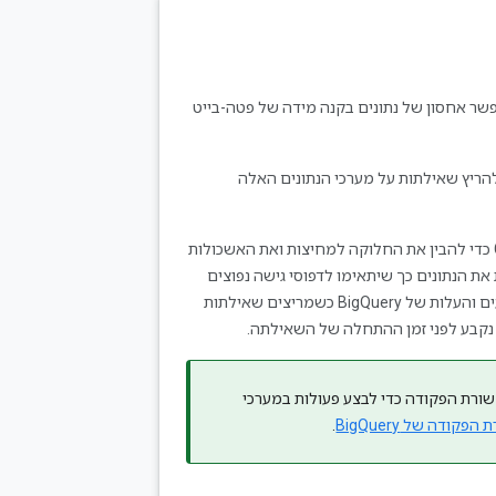
 מנוהל לניתוח נתונים, שמאפשר אחסון של נתונים בקנה מידה של פטה-בייט
בלה אחת או יותר. אפשר להריץ שאילתות על מערכי הנתונים האלה
ב-codelab הזה תשתמשו בממשק המשתמש באינטרנט של BigQuery במסוף GCP כדי להבין את החלוקה למחיצות ואת האשכולות
 וקיבוץ שלהן ב-BigQuery עוזרים לכם לבנות את הנתונים כך שיתאימו לדפוסי גישה נפוצים
לנתונים. חלוקה למחיצות וקיבוץ לאשכולות הם מרכיבים חשובים למיקסום הביצועים והעלות של BigQuery כשמריצים שאילתות
ם נקבע לפני זמן ההתחלה של השאילתה.
ורת הפקודה כדי לבצע פעולות במערכי
הפקודה של BigQuery
.