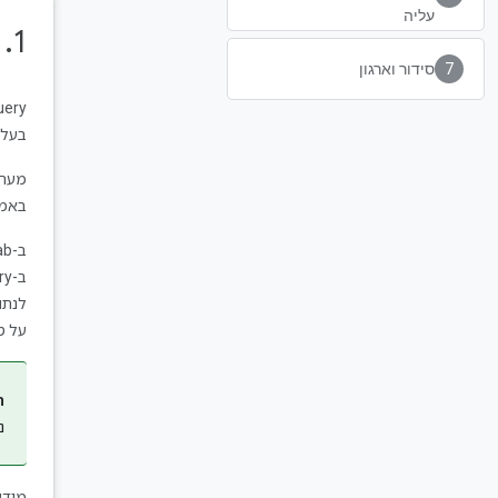
עליה
1.‏ מבוא
סידור וארגון
בעלות נמוכה. ‫BigQuery
באמצע
על ט
ה
נתונ
מידע נוסף