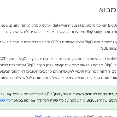
‫BigQuery הוא מחסן נתונים (data warehouse) ארגוני
 הוא שירות ללא שרת. אין צורך להגדיר ולנהל אשכולות.
מערך נתונים ב-BigQuery נמצא בפרויקט ב-GCP ומכיל ט
ות SQL.
ב-BigQuery. חלוקת טבלאות למחיצות
ווח נתונים ספציפי. התוצאה היא סריקה של פחות נתונים לכל שאילתה, והגיזו
ערה:
בנוסף לממשק האינטרנט של BigQuery, אפשר להשתמש בכלי
bq
של ש
ים של BigQuery. מידע נוסף על כלי שורת הפקודה
bq
זמין במאמר
כלי שורת 
 על BigQuery זמין ב
מאמרי העזרה של BigQuery
.